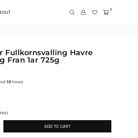
0
BOUT
 Fullkornsvalling Havre
ag Fran 1ar 725g
last
10
hours
hlist
ADD TO CART