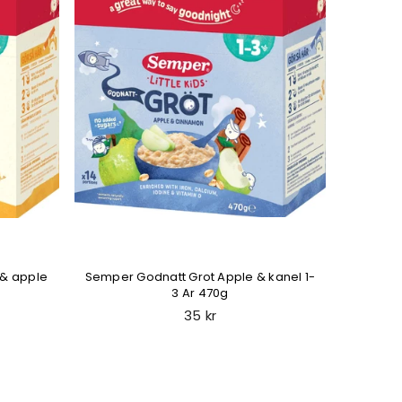
 & apple
Semper Godnatt Grot Apple & kanel 1-
Semper
3 Ar 470g
Regular
35 kr
price