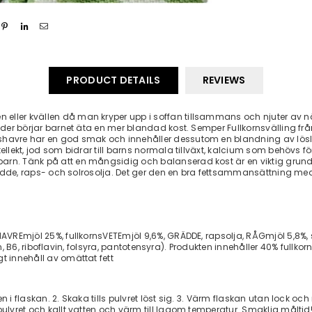
PRODUCT DETAILS
REVIEWS
eller kvällen då man kryper upp i soffan tillsammans och njuter av nä
ålder börjar barnet äta en mer blandad kost. Semper Fullkornsvälling frå
havre har en god smak och innehåller dessutom en blandning av lösliga
ellekt, jod som bidrar till barns normala tillväxt, kalcium som behövs fö
n. Tänk på att en mångsidig och balanserad kost är en viktig grund för
 grädde, raps- och solrosolja. Det ger den en bra fettsammansättning me
HAVREmjöl 25%, fullkornsVETEmjöl 9,6%, GRÄDDE, rapsolja, RÅGmjöl 5,8%, 
cin, B6, riboflavin, folsyra, pantotensyra). Produkten innehåller 40% fullkor
t innehåll av omättat fett
 i flaskan. 2. Skaka tills pulvret löst sig. 3. Värm flaskan utan lock oc
pulvret och kallt vatten och värm till lagom temperatur. Smaklig måltid