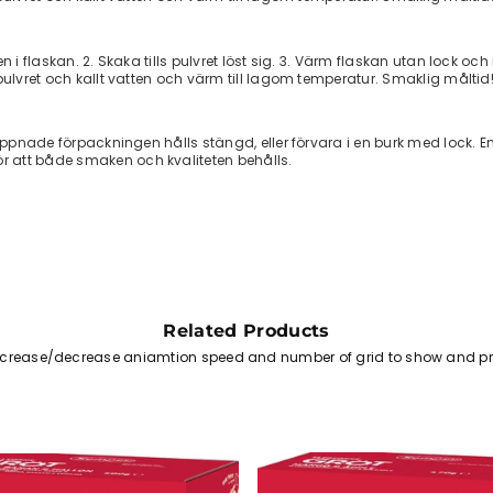
 i flaskan. 2. Skaka tills pulvret löst sig. 3. Värm flaskan utan lock oc
pulvret och kallt vatten och värm till lagom temperatur. Smaklig måltid
n öppnade förpackningen hålls stängd, eller förvara i en burk med lock
 att både smaken och kvaliteten behålls.
Related Products
increase/decrease aniamtion speed and number of grid to show and pr