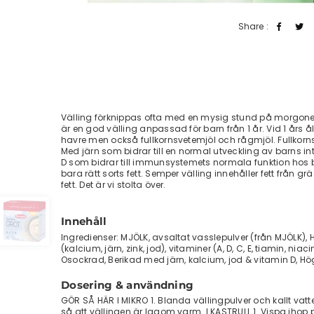
Share :
Välling förknippas ofta med en mysig stund på morgonen 
är en god välling anpassad för barn från 1 år. Vid 1 års 
havre men också fullkornsvetemjöl och rågmjöl. Fullkorns
Med järn som bidrar till en normal utveckling av barns int
D som bidrar till immunsystemets normala funktion hos bar
bara rätt sorts fett. Semper välling innehåller fett från
fett. Det är vi stolta över.
Innehåll
Ingredienser: MJÖLK, avsaltat vasslepulver (från MJÖLK), 
(kalcium, järn, zink, jod), vitaminer (A, D, C, E, tiamin, nia
Osockrad, Berikad med järn, kalcium, jod & vitamin D, Hög
Dosering & användning
GÖR SÅ HÄR I MIKRO 1. Blanda vällingpulver och kallt vatten
så att vällingen är lagom varm. I KASTRULL 1. Vispa ihop 