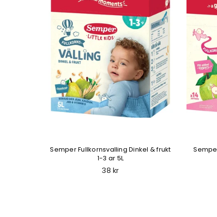
6-26 kg)
Semper Fullkornsvalling Dinkel & frukt
Semper
1-3 ar 5L
Regular
38 kr
price