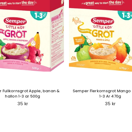
 Fullkornsgrot Apple, banan &
Semper Flerkornsgrot Mango
hallon 1-3 ar 500g
1-3 Ar 470g
Regular
Regular
35 kr
35 kr
price
price