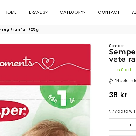
HOME
BRANDS
CATEGORY
CONTACT
A
 rag Fran 1ar 725g
Semper
Semper
vete r
In Stock
14
sold in 
38 kr
Regular
price
Add to Wis