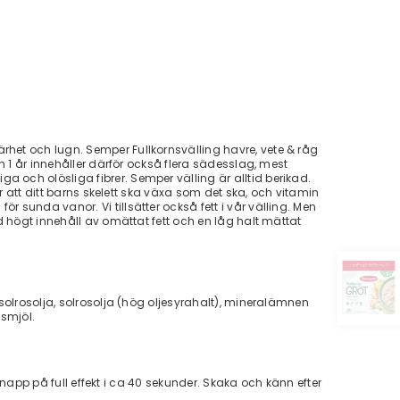
rhet och lugn. Semper Fullkornsvälling havre, vete & råg
n 1 år innehåller därför också flera sädesslag, mest
 och olösliga fibrer. Semper välling är alltid berikad.
r att ditt barns skelett ska växa som det ska, och vitamin
 sunda vanor. Vi tillsätter också fett i vår välling. Men
d högt innehåll av omättat fett och en låg halt mättat
solrosolja, solrosolja (hög oljesyrahalt), mineralämnen
nsmjöl.
h napp på full effekt i ca 40 sekunder. Skaka och känn efter
!