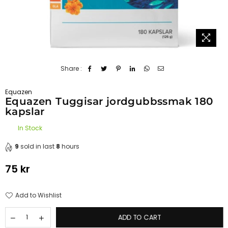
Share :
Equazen
Equazen Tuggisar jordgubbssmak 180
kapslar
In Stock
9
sold in last
8
hours
75 kr
Regular
price
Add to Wishlist
ADD TO CART