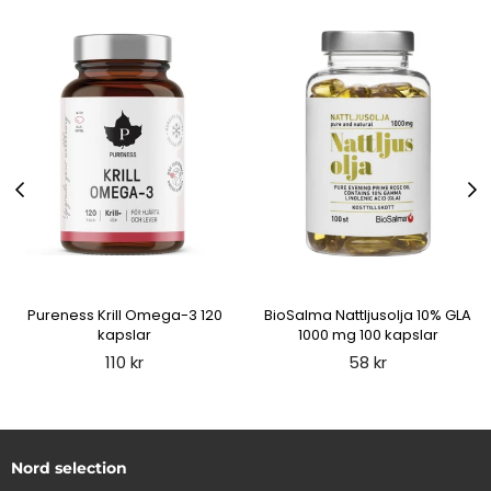
Pureness Krill Omega-3 120
BioSalma Nattljusolja 10% GLA
kapslar
1000 mg 100 kapslar
Regular
Regular
110 kr
58 kr
price
price
Nord selection