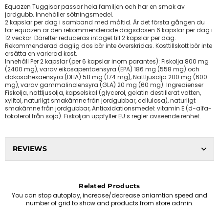
Equazen Tuggisar passar hela familjen och har en smak av
jordgubb. Innehåller sötningsmedel.
2 kapslar per dag i samband med måltid. Är det första gången du
tar equazen är den rekommenderade dagsdosen 6 kapslar per dag i
12 veckor. Därefter reduceras intaget till 2 kapslar per dag.
Rekommenderad daglig dos bör inte överskridas. Kosttillskott bör inte
ersätta en varierad kost.
Innehåll Per 2 kapslar (per 6 kapslar inom parantes): Fiskolja 800 mg
(2400 mg), varav eikosapentaensyra (EPA) 186 mg (558 mg) och
dokosahexaensyra (DHA) 58 mg (174 mg), Nattljusolja 200 mg (600
mg), varav gammalinolensyra (GLA) 20 mg (60 mg). Ingredienser
Fiskolja, nattljusolja, kapselskal (glycerol, gelatin destillerat vatten,
xylitol, naturligt smakämne från jordgubbar, cellulosa), naturligt
smakämne från jordgubbar, Antioxidationsmedel: vitamin E (d-alfa-
tokoferol från soja). Fiskoljan uppfyller EU:s regler avseende renhet.
REVIEWS
Related Products
You can stop autoplay, increase/decrease aniamtion speed and
number of grid to show and products from store admin.