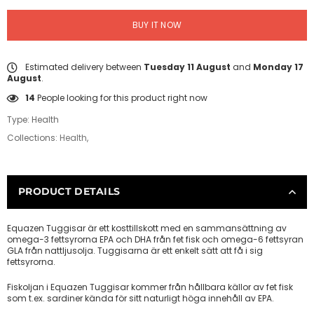
BUY IT NOW
Estimated delivery between
Tuesday 11 August
and
Monday 17
August
.
14
People looking for this product right now
Type:
Health
Collections:
Health
,
PRODUCT DETAILS
Equazen Tuggisar är ett kosttillskott med en sammansättning av
omega-3 fettsyrorna EPA och DHA från fet fisk och omega-6 fettsyran
GLA från nattljusolja. Tuggisarna är ett enkelt sätt att få i sig
fettsyrorna.
Fiskoljan i Equazen Tuggisar kommer från hållbara källor av fet fisk
som t.ex. sardiner kända för sitt naturligt höga innehåll av EPA.