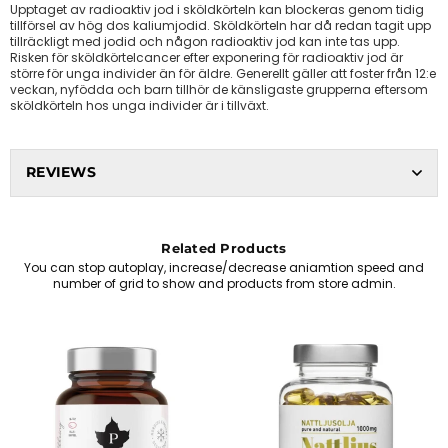
Upptaget av radioaktiv jod i sköldkörteln kan blockeras genom tidig
tillförsel av hög dos kaliumjodid. Sköldkörteln har då redan tagit upp
tillräckligt med jodid och någon radioaktiv jod kan inte tas upp.
Risken för sköldkörtelcancer efter exponering för radioaktiv jod är
större för unga individer än för äldre. Generellt gäller att foster från 12:e
veckan, nyfödda och barn tillhör de känsligaste grupperna eftersom
sköldkörteln hos unga individer är i tillväxt.
REVIEWS
Related Products
You can stop autoplay, increase/decrease aniamtion speed and
number of grid to show and products from store admin.