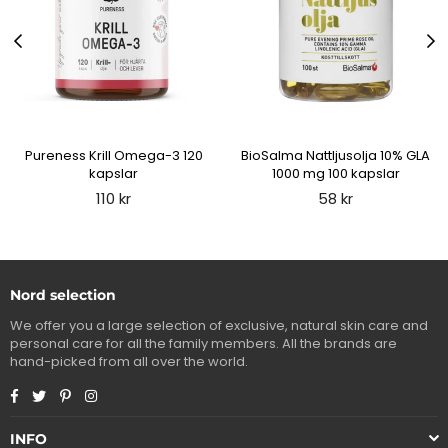
Pureness Krill Omega-3 120
BioSalma Nattljusolja 10% GLA
kapslar
1000 mg 100 kapslar
Regular
Regular
110 kr
58 kr
price
price
Nord selection
We offer you a large selection of exclusive, natural skin care and
personal care for all the family members. All the brands are
hand-picked from all over the world.
Facebook
Twitter
Pinterest
Instagram
INFO