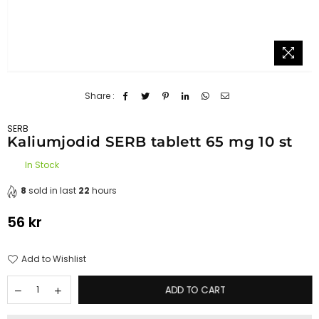
Share :
SERB
Kaliumjodid SERB tablett 65 mg 10 st
In Stock
8
sold in last
22
hours
56 kr
Regular
price
Add to Wishlist
ADD TO CART