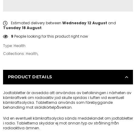
Estimated delivery between
Wednesday 12 August
and
Tuesday 18 August
.
9
People looking for this product right now
Type:
Health
Collections:
Health
,
PRODUCT DETAILS
Jodtabletter är avsedda att användas av befolkningen i närheten av
kärnkraftverk om radioaktiv jod skulle spridas i luften vid eventuell
kärnkraftsolycka. Tabletterna används som förebyggande
behandling mot sköldkörtelpåverkan.
Vid en eventuell kärnkraftsolycka sänds meddelandet om jodtabletter
i radio. Tabletterna skyddar ej mot annan typ av strålning från
radioaktiva ämnen.