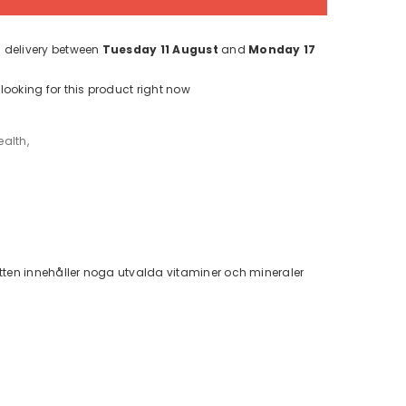
 delivery between
Tuesday 11 August
and
Monday 17
looking for this product right now
ealth
,
bletten innehåller noga utvalda vitaminer och mineraler