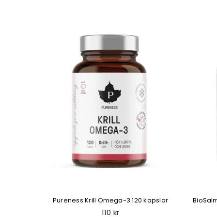
smak 180
Pureness Krill Omega-3 120 kapslar
BioSalm
Regular
110 kr