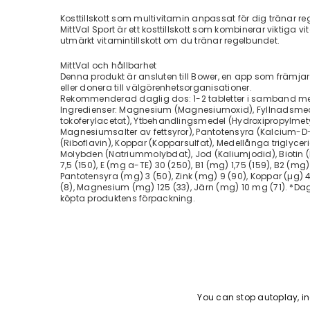
Kosttillskott som multivitamin anpassat för dig tränar r
MittVal Sport är ett kosttillskott som kombinerar viktiga 
utmärkt vitamintillskott om du tränar regelbundet.
MittVal och hållbarhet
Denna produkt är ansluten till Bower, en app som främja
eller donera till välgörenhetsorganisationer.
Rekommenderad daglig dos: 1-2 tabletter i samband med mål
Ingredienser: Magnesium (Magnesiumoxid), Fyllnadsmedel 
tokoferylacetat), Ytbehandlingsmedel (Hydroxipropylmetyl
Magnesiumsalter av fettsyror), Pantotensyra (Kalcium-D-
(Riboflavin), Koppar (Kopparsulfat), Medellånga triglyceri
Molybden (Natriummolybdat), Jod (Kaliumjodid), Biotin (D-
7,5 (150), E (mg a-TE) 30 (250), B1 (mg) 1,75 (159), B2 (mg) 
Pantotensyra (mg) 3 (50), Zink (mg) 9 (90), Koppar (µg) 4
(8), Magnesium (mg) 125 (33), Järn (mg) 10 mg (71). *Dagl
köpta produktens förpackning.
You can stop autoplay, 