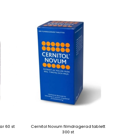
ar 60 st
Cernitol Novum filmdragerad tablett
Kraute
300 st