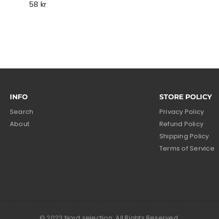
price
Regular
58 kr
price
INFO
STORE POLICY
Search
Privacy Policy
About
Refund Policy
Shipping Policy
Terms of Service
© 2023 Nord selection. All Rights Reserved.