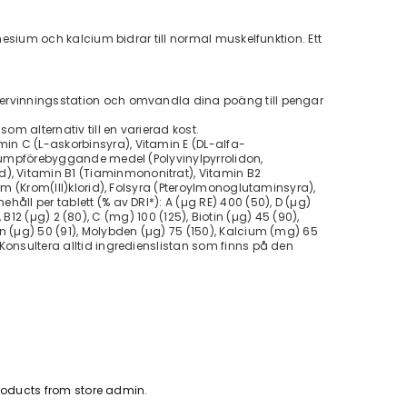
gnesium och kalcium bidrar till normal muskelfunktion. Ett
återvinningsstation och omvandla dina poäng till pengar
m alternativ till en varierad kost.
in C (L-askorbinsyra), Vitamin E (DL-alfa-
 Klumpförebyggande medel (Polyvinylpyrrolidon,
), Vitamin B1 (Tiaminmononitrat), Vitamin B2
om (Krom(III)klorid), Folsyra (Pteroylmonoglutaminsyra),
åll per tablett (% av DRI*): A (µg RE) 400 (50), D (µg)
, B12 (µg) 2 (80), C (mg) 100 (125), Biotin (µg) 45 (90),
en (µg) 50 (91), Molybden (µg) 75 (150), Kalcium (mg) 65
 Konsultera alltid ingredienslistan som finns på den
oducts from store admin.