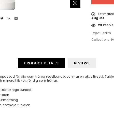
Estimated
August
.
23
People 
Type:
Health
Collections:
H
PRODUCT DETAILS
REVIEWS
lt anpassad för dig som tränar regelbundet och har en aktiv livsstil. Ta
mineraltillskott för dig som tränar.
om tränar regelbundet
nktion
h utmattning
ts normala funktion