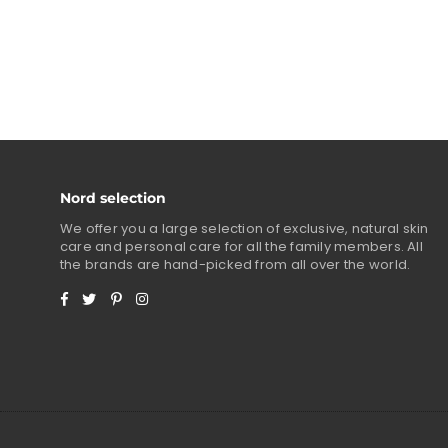
price
Nord selection
We offer you a large selection of exclusive, natural skin
care and personal care for all the family members. All
the brands are hand-picked from all over the world.
Facebook
Twitter
Pinterest
Instagram