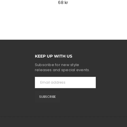
Regular
68 kr
price
KEEP UP WITH US
Subscribe for new style
releases and special events.
SUBSCRIBE