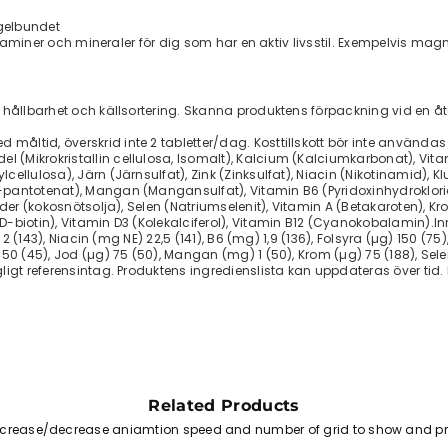
egelbundet
vitaminer och mineraler för dig som har en aktiv livsstil. Exempelvis ma
r hållbarhet och källsortering. Skanna produktens förpackning vid en 
tid, överskrid inte 2 tabletter/dag. Kosttillskott bör inte användas so
(Mikrokristallin cellulosa, Isomalt), Kalcium (Kalciumkarbonat), Vitam
cellulosa), Järn (Järnsulfat), Zink (Zinksulfat), Niacin (Nikotinamid),
pantotenat), Mangan (Mangansulfat), Vitamin B6 (Pyridoxinhydroklorid
der (kokosnötsolja), Selen (Natriumselenit), Vitamin A (Betakaroten), Kr
biotin), Vitamin D3 (Kolekalciferol), Vitamin B12 (Cyanokobalamin).Inneh
2 (143), Niacin (mg NE) 22,5 (141), B6 (mg) 1,9 (136), Folsyra (µg) 150 (75)
50 (45), Jod (µg) 75 (50), Mangan (mg) 1 (50), Krom (µg) 75 (188), Sel
igt referensintag. Produktens ingredienslista kan uppdateras över tid.
Related Products
increase/decrease aniamtion speed and number of grid to show and pr