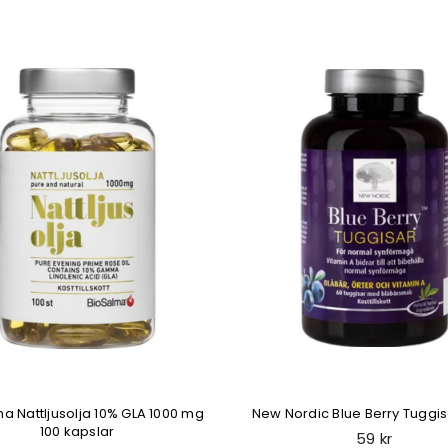
a Nattljusolja 10% GLA 1000 mg
New Nordic Blue Berry Tuggis
100 kapslar
Regular
59 kr