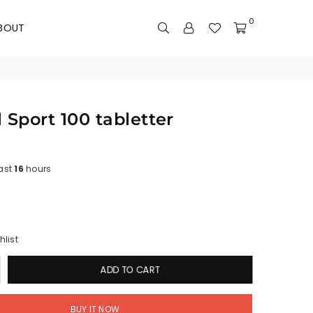
0
BOUT
 Sport 100 tabletter
last
16
hours
hlist
ADD TO CART
BUY IT NOW