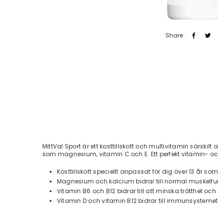
Share :
MittVal Sport är ett kosttillskott och multivitamin särski
som magnesium, vitamin C och E. Ett perfekt vitamin- och 
Kosttillskott speciellt anpassat för dig över 13 år s
Magnesium och kalcium bidrar till normal muskelfu
Vitamin B6 och B12 bidrar till att minska trötthet oc
Vitamin D och vitamin B12 bidrar till immunsysteme