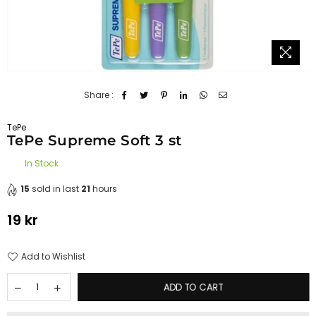
Share :
TePe
TePe Supreme Soft 3 st
In Stock
15
sold in last
21
hours
19 kr
Regular
price
Add to Wishlist
ADD TO CART