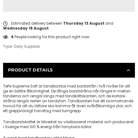
Estimated delivery between
Thursday 13 August
and
Wednesday 19 August
.
6
People looking for this product right now
Type:
Daily Supplies
PRODUCT DETAILS
TePe Supreme Soft är tandborstar med borststrån i två nivåer för att
ge en bättre åtkomlighet. De långa borststråna når längre in mellan
tänderna och rengör längs med tandköttskanten, och de kortare
stråna rengör resten av tandytan. Tandborsten har ett avsmalnande
huvud för att du lättare ska komma åt även svåråtkomliga ytor, och
ett greppvänligt handtag med tumgrepp.
Tandborstskaftet är tillverkat av växtbaserat material och producerat
i Sverige med 100 % energi från förnybara källor.
3-pack med tandborstar i olika färger.