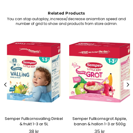
Related Products
You can stop autoplay, increase/decrease aniamtion speed and
number of grid to show and products from store admin.
Semper Fullkornsvalling Dinkel
Semper Fullkornsgrot Apple,
& frukt 1-3 ar 5L
banan & hallon 1-3 ar 500g
Regular
Regular
38 kr
35 kr