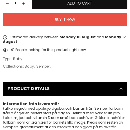
ADD TO CART
BUY IT NOW
Estimated delivery between
Monday 10 August
and
Monday 17
August
.
41
People looking for this product right now
Type:
Baby
Collections:
Baby
,
Semper
,
PRODUCT DETAILS
Information från leverantör
Fullkornsgröt med äpple, jordgubb, och banan från Semper för barn
från 2 år ger en perfekt start på dagen. Berikad med värdefullt järn,
kalcium, jod och vitamin D som små barn behöver. Gröten innehåller
fullkorn, som är bra fibrer för barnets lilla mage. Precis som resten av
Sempers grötsortiment är den osockrad och gjord på mjölk från