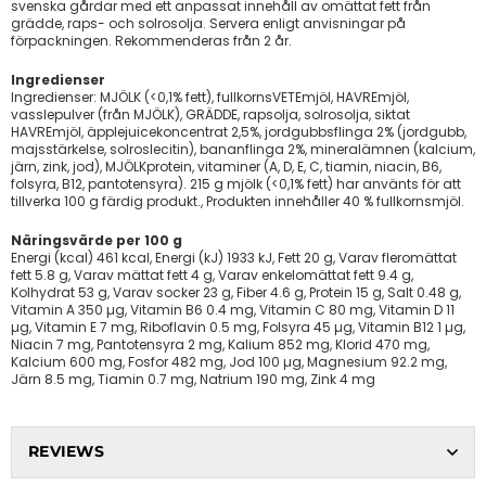
svenska gårdar med ett anpassat innehåll av omättat fett från
grädde, raps- och solrosolja. Servera enligt anvisningar på
förpackningen. Rekommenderas från 2 år.
Ingredienser
Ingredienser: MJÖLK (<0,1% fett), fullkornsVETEmjöl, HAVREmjöl,
vasslepulver (från MJÖLK), GRÄDDE, rapsolja, solrosolja, siktat
HAVREmjöl, äpplejuicekoncentrat 2,5%, jordgubbsflinga 2% (jordgubb,
majsstärkelse, solroslecitin), bananflinga 2%, mineralämnen (kalcium,
järn, zink, jod), MJÖLKprotein, vitaminer (A, D, E, C, tiamin, niacin, B6,
folsyra, B12, pantotensyra). 215 g mjölk (<0,1% fett) har använts för att
tillverka 100 g färdig produkt., Produkten innehåller 40 % fullkornsmjöl.
Näringsvärde per 100 g
Energi (kcal) 461 kcal, Energi (kJ) 1933 kJ, Fett 20 g, Varav fleromättat
fett 5.8 g, Varav mättat fett 4 g, Varav enkelomättat fett 9.4 g,
Kolhydrat 53 g, Varav socker 23 g, Fiber 4.6 g, Protein 15 g, Salt 0.48 g,
Vitamin A 350 µg, Vitamin B6 0.4 mg, Vitamin C 80 mg, Vitamin D 11
µg, Vitamin E 7 mg, Riboflavin 0.5 mg, Folsyra 45 µg, Vitamin B12 1 µg,
Niacin 7 mg, Pantotensyra 2 mg, Kalium 852 mg, Klorid 470 mg,
Kalcium 600 mg, Fosfor 482 mg, Jod 100 µg, Magnesium 92.2 mg,
Järn 8.5 mg, Tiamin 0.7 mg, Natrium 190 mg, Zink 4 mg
REVIEWS