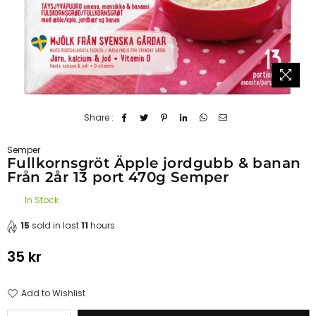
Share :
Semper
Fullkornsgröt Äpple jordgubb & banan
Från 2år 13 port 470g Semper
In Stock
15
sold in last
11
hours
35 kr
Regular
price
Add to Wishlist