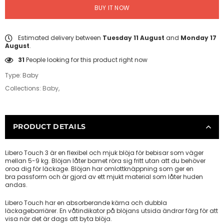
BUY IT NOW
Estimated delivery between
Tuesday 11 August
and
Monday 17
August
.
31
People looking for this product right now
Type:
Baby
Collections:
Baby
,
PRODUCT DETAILS
Libero Touch 3 är en flexibel och mjuk blöja för bebisar som väger
mellan 5-9 kg. Blöjan låter barnet röra sig fritt utan att du behöver
oroa dig för läckage. Blöjan har omlottknäppning som ger en
bra passform och är gjord av ett mjukt material som låter huden
andas.
Libero Touch har en absorberande kärna och dubbla
läckagebarriärer. En våtindikator på blöjans utsida ändrar färg för att
visa när det är dags att byta blöja.