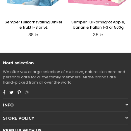
Semper Fullkornsvalling Dinkel
Semper Fullkornsgrot Apple,
& frukt 1-3 ar 5L
banan & hallon 1-3 ar 500g
Regular
Regular
38 kr
35 kr
price
price
Nord selection
We offer you a large selection of exclusive, natural skin care and
personal care for all the family members. All the brands are
hand-picked from all over the world.
Facebook
Twitter
Pinterest
Instagram
INFO
STORE POLICY
KEEP UP WITH US