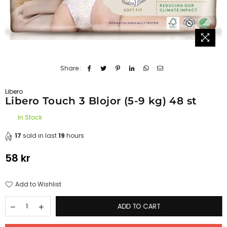
Share :
Libero
Libero Touch 3 Blojor (5-9 kg) 48 st
In Stock
17
sold in last
19
hours
58 kr
Regular
price
Add to Wishlist
ADD TO CART